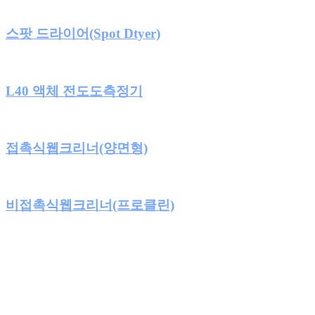
스팟 드라이어(Spot Dtyer)
L40 액체 전도도측정기
접촉식웹크리너(양면형)
비접촉식웹크리너(프로클린)