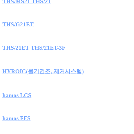
THS/MS21 THS/21
THS/G21ET
THS/21ET THS/21ET-3F
HYROIC(물기건조, 제거시스템)
hamos LCS
hamos FFS