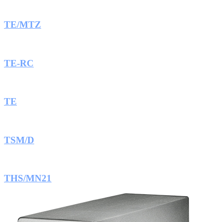
TE/MTZ
TE-RC
TE
TSM/D
THS/MN21