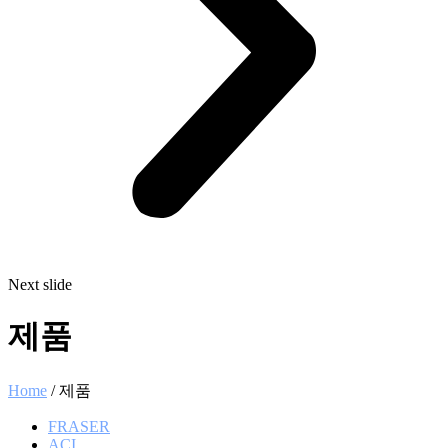
Next slide
제품
Home
/ 제품
FRASER
ACI