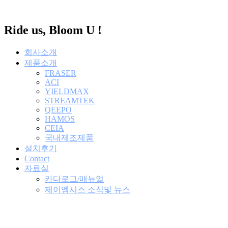
콘
텐
Ride us, Bloom U !
츠
로
건
회사소개
너
제품소개
뛰
FRASER
ACI
기
YIELDMAX
STREAMTEK
QEEPO
HAMOS
CEIA
국내제조제품
설치후기
Contact
자료실
카다로그/매뉴얼
제이엠시스 소식및 뉴스