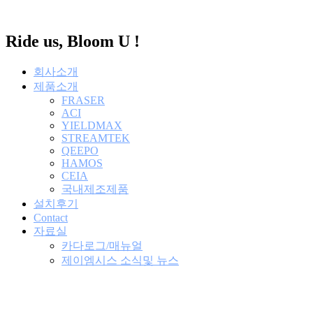
콘
텐
Ride us, Bloom U !
츠
로
건
회사소개
너
제품소개
뛰
FRASER
ACI
기
YIELDMAX
STREAMTEK
QEEPO
HAMOS
CEIA
국내제조제품
설치후기
Contact
자료실
카다로그/매뉴얼
제이엠시스 소식및 뉴스